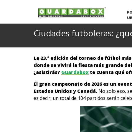
P
U
Ciudades futboleras: ¿qu
La 23.ª edición del torneo de fútbol má
donde se vivirá la fiesta más grande de
¿asistirás?
Guardabox
te cuenta qué of
El gran campeonato de 2026 es un evento
Estados Unidos y Canadá.
No solo eso, se
es decir, un total de 104 partidos serán celeb