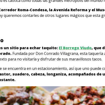
dad es caótica como todas las grandes metrópolis del mundo
el Corredor Roma-Condesa, la Avenida Reforma y el M
oy queremos contarles de otros lugares mágicos que esta gr
do
 un sitio para echar taquito:
El Borrego Viudo
, que 
orado.
Fundada por Don Conrado Villagrana, esta taquería ab
texto para no visitarla y disfrutar de sus maravillosos tacos.
ue se encuentra en un estacionamiento, así que uno puede 
astor, suadero, cabeza, longaniza, acompañados de un
nstante.