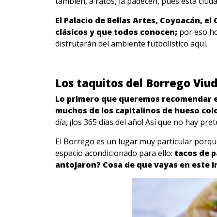
también, a ratos, la padecen, pues esta ciu
El Palacio de Bellas Artes, Coyoacán, 
clásicos y que todos conocen;
por eso h
disfrutarán del ambiente futbolístico aquí.
Los taquitos del Borrego Viu
Lo primero que queremos recomendar es
muchos de los capitalinos de hueso col
día, ¡los 365 días del año! Así que no hay pre
El Borrego es un lugar muy particular porq
espacio acondicionado para ello:
tacos de p
antojaron? Cosa de que vayas en este i